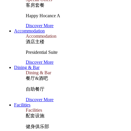
客房套餐
Happy Hocance A
Discover More
Accommodation
Accommodation
酒店主楼
Presidential Suite
Discover More
Dining & Bar
Dining & Bar
餐厅&酒吧
自助餐厅
Discover More
Facilities
Facilities
配套设施
健身俱乐部