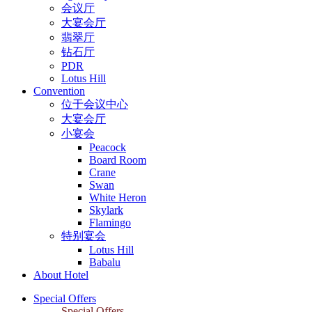
会议厅
大宴会厅
翡翠厅
钻石厅
PDR
Lotus Hill
Convention
位于会议中心
大宴会厅
小宴会
Peacock
Board Room
Crane
Swan
White Heron
Skylark
Flamingo
特别宴会
Lotus Hill
Babalu
About Hotel
Special Offers
Special Offers