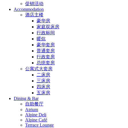
促销活动
Accommodation
酒店主楼
豪华房
家庭双床房
行政标间
暖炕
豪华套房
普通套房
行政套房
总统套房
公寓式大套房
二床房
三床房
四床房
五床房
Dining & Bar
自助餐厅
Atrium
Alpine Deli
Alpine Café
Terrace Lounge