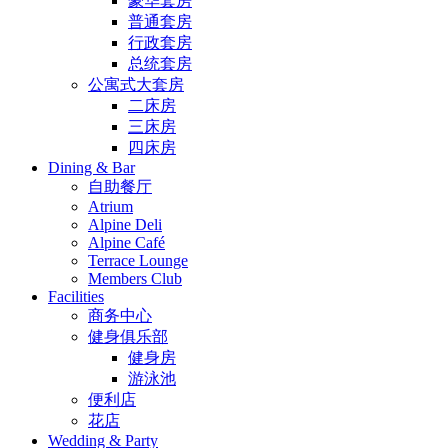
豪华套房
普通套房
行政套房
总统套房
公寓式大套房
二床房
三床房
四床房
Dining & Bar
自助餐厅
Atrium
Alpine Deli
Alpine Café
Terrace Lounge
Members Club
Facilities
商务中心
健身俱乐部
健身房
游泳池
便利店
花店
Wedding & Party