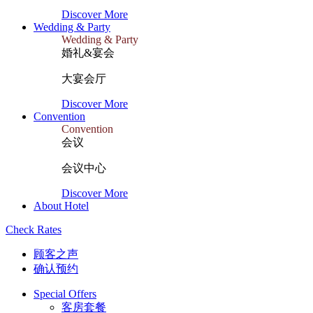
Discover More
Wedding & Party
Wedding & Party
婚礼&宴会
大宴会厅
Discover More
Convention
Convention
会议
会议中心
Discover More
About Hotel
Check Rates
顾客之声
确认预约
Special Offers
客房套餐