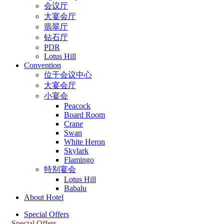
会议厅
大宴会厅
翡翠厅
钻石厅
PDR
Lotus Hill
Convention
位于会议中心
大宴会厅
小宴会
Peacock
Board Room
Crane
Swan
White Heron
Skylark
Flamingo
特别宴会
Lotus Hill
Babalu
About Hotel
Special Offers
Special Offers