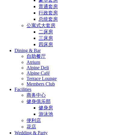
豪华套房
普通套房
行政套房
总统套房
公寓式大套房
二床房
三床房
四床房
Dining & Bar
自助餐厅
Atrium
Alpine Deli
Alpine Café
Terrace Lounge
Members Club
Facilities
商务中心
健身俱乐部
健身房
游泳池
便利店
花店
Wedding & Party