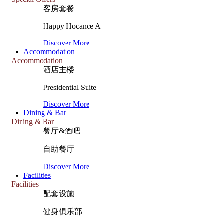
客房套餐
Happy Hocance A
Discover More
Accommodation
Accommodation
酒店主楼
Presidential Suite
Discover More
Dining & Bar
Dining & Bar
餐厅&酒吧
自助餐厅
Discover More
Facilities
Facilities
配套设施
健身俱乐部