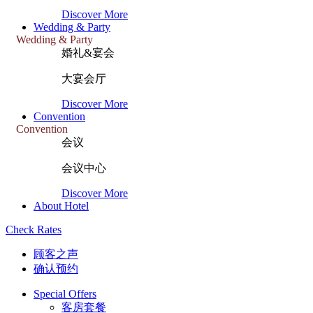
Discover More
Wedding & Party
Wedding & Party
婚礼&宴会
大宴会厅
Discover More
Convention
Convention
会议
会议中心
Discover More
About Hotel
Check Rates
顾客之声
确认预约
Special Offers
客房套餐