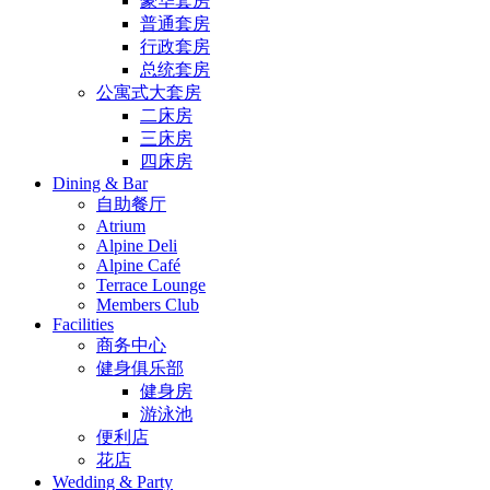
豪华套房
普通套房
行政套房
总统套房
公寓式大套房
二床房
三床房
四床房
Dining & Bar
自助餐厅
Atrium
Alpine Deli
Alpine Café
Terrace Lounge
Members Club
Facilities
商务中心
健身俱乐部
健身房
游泳池
便利店
花店
Wedding & Party