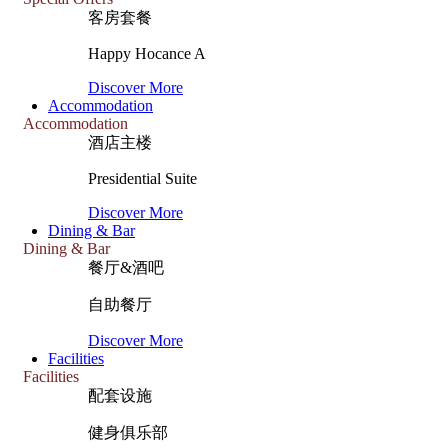
客房套餐
Happy Hocance A
Discover More
Accommodation
Accommodation
酒店主楼
Presidential Suite
Discover More
Dining & Bar
Dining & Bar
餐厅&酒吧
自助餐厅
Discover More
Facilities
Facilities
配套设施
健身俱乐部