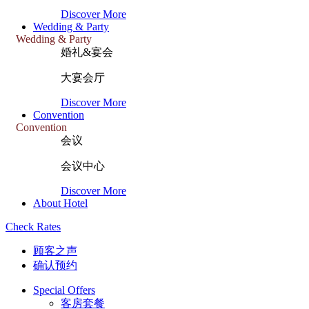
Discover More
Wedding & Party
Wedding & Party
婚礼&宴会
大宴会厅
Discover More
Convention
Convention
会议
会议中心
Discover More
About Hotel
Check Rates
顾客之声
确认预约
Special Offers
客房套餐