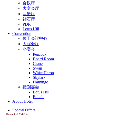
会议厅
大宴会厅
翡翠厅
钻石厅
PDR
Lotus Hill
Convention
位于会议中心
大宴会厅
小宴会
Peacock
Board Room
Crane
Swan
White Heron
Skylark
Flamingo
特别宴会
Lotus Hill
Babalu
About Hotel
Special Offers
Special Offers