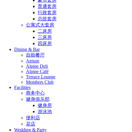
豪华套房
普通套房
行政套房
总统套房
公寓式大套房
二床房
三床房
四床房
Dining & Bar
自助餐厅
Atrium
Alpine Deli
Alpine Café
Terrace Lounge
Members Club
Facilities
商务中心
健身俱乐部
健身房
游泳池
便利店
花店
Wedding & Party