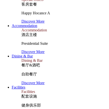
客房套餐
Happy Hocance A
Discover More
Accommodation
Accommodation
酒店主楼
Presidential Suite
Discover More
Dining & Bar
Dining & Bar
餐厅&酒吧
自助餐厅
Discover More
Facilities
Facilities
配套设施
健身俱乐部