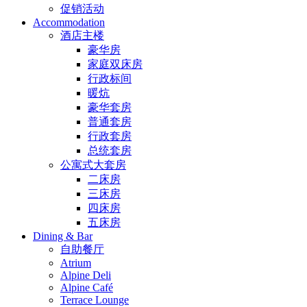
促销活动
Accommodation
酒店主楼
豪华房
家庭双床房
行政标间
暖炕
豪华套房
普通套房
行政套房
总统套房
公寓式大套房
二床房
三床房
四床房
五床房
Dining & Bar
自助餐厅
Atrium
Alpine Deli
Alpine Café
Terrace Lounge