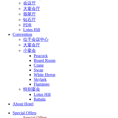
会议厅
大宴会厅
翡翠厅
钻石厅
PDR
Lotus Hill
Convention
位于会议中心
大宴会厅
小宴会
Peacock
Board Room
Crane
Swan
White Heron
Skylark
Flamingo
特别宴会
Lotus Hill
Babalu
About Hotel
Special Offers
Special Offers