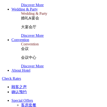
Discover More
Wedding & Party
Wedding & Party
婚礼&宴会
大宴会厅
Discover More
Convention
Convention
会议
会议中心
Discover More
About Hotel
Check Rates
顾客之声
确认预约
Special Offers
客房套餐