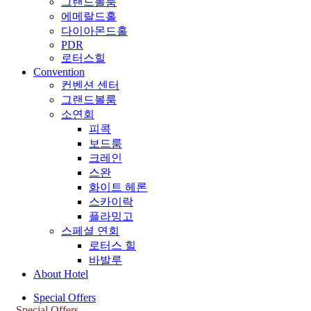
그랜드볼룸
에메랄드홀
다이아몬드홀
PDR
로터스힐
Convention
컨벤션 센터
그랜드볼룸
소연회
피콕
보드룸
크레인
스완
화이트 헤론
스카이락
플라밍고
스페셜 연회
로터스 힐
바발루
About Hotel
Special Offers
Special Offers