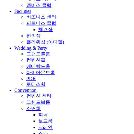
맴버스 클럽
Facilities
비즈니스 센터
피트니스 클럽
체련장
편의점
플라워샵 (아디엘)
Wedding & Party
그랜드볼룸
컨벤션홀
에메랄드홀
다이아몬드홀
PDR
로터스힐
Convention
컨벤션 센터
그랜드볼룸
소연회
피콕
보드룸
크레인
스완