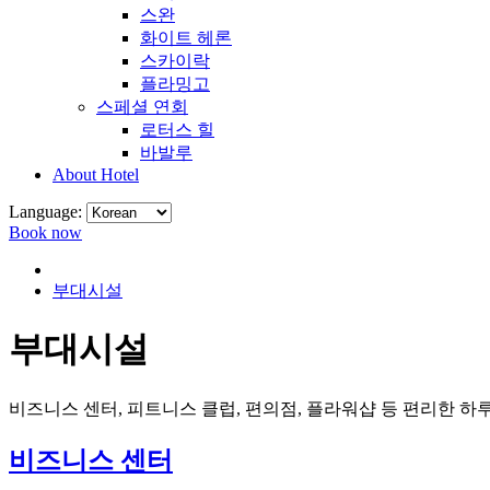
스완
화이트 헤론
스카이락
플라밍고
스페셜 연회
로터스 힐
바발루
About Hotel
Language:
Book now
부대시설
부대시설
비즈니스 센터, 피트니스 클럽, 편의점, 플라워샵 등 편리한 
비즈니스 센터