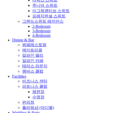
디럭스 스위트
주니어 스위트
이그제큐티브 스위트
프레지덴셜 스위트
그랜드스위트 레지던스
2-Bedroom
3-Bedroom
4-Bedroom
Dining & Bar
뷔페레스토랑
에이트리움
알파인 델리
알파인 카페
테라스 라운지
맴버스 클럽
Facilities
비즈니스 센터
피트니스 클럽
체련장
수영장
편의점
플라워샵 (아디엘)
Wedding & Party