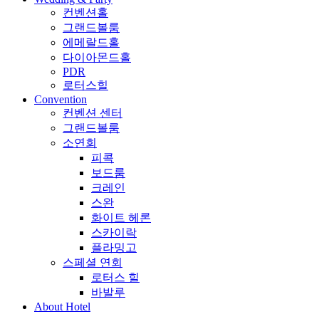
컨벤션홀
그랜드볼룸
에메랄드홀
다이아몬드홀
PDR
로터스힐
Convention
컨벤션 센터
그랜드볼룸
소연회
피콕
보드룸
크레인
스완
화이트 헤론
스카이락
플라밍고
스페셜 연회
로터스 힐
바발루
About Hotel