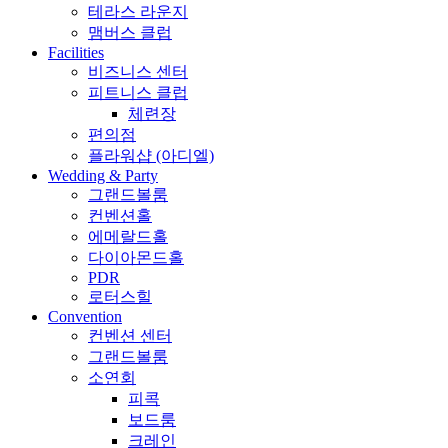
테라스 라운지
맴버스 클럽
Facilities
비즈니스 센터
피트니스 클럽
체련장
편의점
플라워샵 (아디엘)
Wedding & Party
그랜드볼룸
컨벤션홀
에메랄드홀
다이아몬드홀
PDR
로터스힐
Convention
컨벤션 센터
그랜드볼룸
소연회
피콕
보드룸
크레인