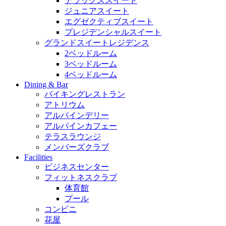
デラックススイート
ジュニアスイート
エグゼクティブスイート
プレジデンシャルスイート
グランドスイートレジデンス
2ベッドルーム
3ベッドルーム
4ベッドルーム
Dining & Bar
バイキングレストラン
アトリウム
アルパインデリー
アルパインカフェー
テラスラウンジ
メンバーズクラブ
Facilities
ビジネスセンター
フィットネスクラブ
体育館
プール
コンビニ
花屋